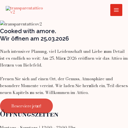
Zum
Main
Inhalt
Men
springen
Cooked with amore.
Wir öffnen am 25.03.2026
Nach intensiver Planung, viel Leidenschaft und Liebe zum Detail
ist es endlich so weit: Am 25. März 2026 eröffnen wir das Attico im
Herzen von Bielefeld.
Freuen Sie sich auf einen Ort, der Genuss, Atmosphäre und
besondere Momente vereint. Wir laden Sie herzlich ein, Teil dieses
neuen Kapitels zu sein. Willkommen im Attico.
Reserviere jetzt!
Öffnungszeiten
Montags - Sonntags | 12:00 - 23:00 Uhr